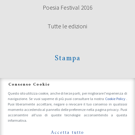
Poesia Festival 2016
Tutte le edizioni
Stampa
News
Consenso Cookie
Questo sito utilizza cookie, anche di terze parti, per migliorare l'esperienza di
navigazione. Se vuoi saperne di più puoi consultare la nostra
Cookie Policy
.
Accrediti Stampa e Fotografi
Puoi liberamente accettare, negare o revocare il tuo consenso in qualsiasi
momento accedendo al pannello delle preferenze nella pagina privacy. Puoi
acconsentire all'uso di queste tecnologie acconsentendo a questa
informativa.
Follow Us On
Accetta tutto