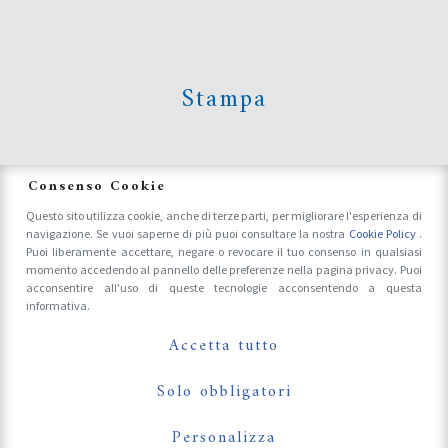
Stampa
News
Consenso Cookie
Questo sito utilizza cookie, anche di terze parti, per migliorare l'esperienza di
navigazione. Se vuoi saperne di più puoi consultare la nostra
Cookie Policy
.
Accrediti Stampa e Fotografi
Puoi liberamente accettare, negare o revocare il tuo consenso in qualsiasi
momento accedendo al pannello delle preferenze nella pagina privacy. Puoi
acconsentire all'uso di queste tecnologie acconsentendo a questa
informativa.
Follow Us On
Accetta tutto
Solo obbligatori
Personalizza