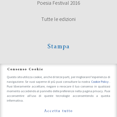
Poesia Festival 2016
Tutte le edizioni
Stampa
News
Consenso Cookie
Questo sito utilizza cookie, anche di terze parti, per migliorare l'esperienza di
navigazione. Se vuoi saperne di più puoi consultare la nostra
Cookie Policy
.
Accrediti Stampa e Fotografi
Puoi liberamente accettare, negare o revocare il tuo consenso in qualsiasi
momento accedendo al pannello delle preferenze nella pagina privacy. Puoi
acconsentire all'uso di queste tecnologie acconsentendo a questa
informativa.
Follow Us On
Accetta tutto