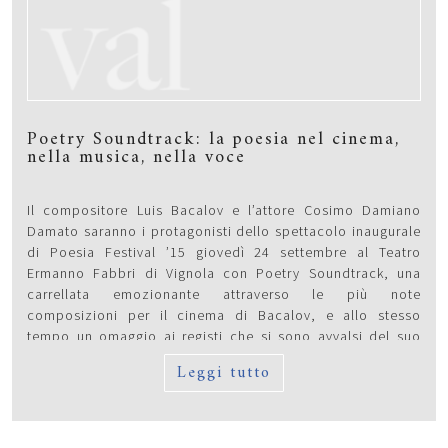
Poetry Soundtrack: la poesia nel cinema,
nella musica, nella voce
Il compositore Luis Bacalov e l’attore Cosimo Damiano
Damato saranno i protagonisti dello spettacolo inaugurale
di Poesia Festival ’15 giovedì 24 settembre al Teatro
Ermanno Fabbri di Vignola con Poetry Soundtrack, una
carrellata emozionante attraverso le più note
composizioni per il cinema di Bacalov, e allo stesso
tempo un omaggio ai registi che si sono avvalsi del suo
talento. Con diversi punti in comune con la poesia. La voce
Leggi tutto
di Cosimo Damiano Damato dialogherà con il pianoforte
del compositore argentino rievocando gli artisti che hanno
concepito le importanti pellicole cui Bacalov ha dato il
suo prezioso valore aggiunto attraverso poesie, ricordi