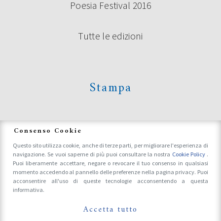
Poesia Festival 2016
Tutte le edizioni
Stampa
News
Consenso Cookie
Questo sito utilizza cookie, anche di terze parti, per migliorare l'esperienza di
navigazione. Se vuoi saperne di più puoi consultare la nostra
Cookie Policy
.
Accrediti Stampa e Fotografi
Puoi liberamente accettare, negare o revocare il tuo consenso in qualsiasi
momento accedendo al pannello delle preferenze nella pagina privacy. Puoi
acconsentire all'uso di queste tecnologie acconsentendo a questa
informativa.
Follow Us On
Accetta tutto