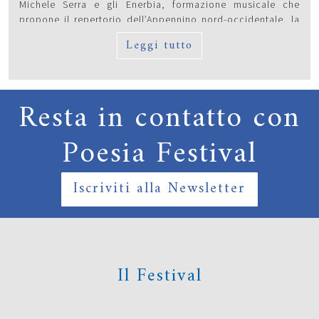
Michele Serra e gli Enerbia, formazione musicale che
propone il repertorio dell’Appennino nord-occidentale, la
zona cosiddetta delle “Quattro Province”, e con la
Leggi tutto
partecipazione della giornalista Giovanna Zucconi.
Resta in contatto con
Poesia Festival
Iscriviti alla Newsletter
Il Festival