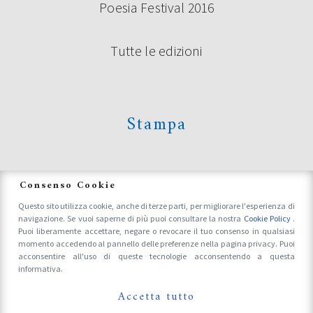
Poesia Festival 2016
Tutte le edizioni
Stampa
News
Consenso Cookie
Questo sito utilizza cookie, anche di terze parti, per migliorare l'esperienza di
navigazione. Se vuoi saperne di più puoi consultare la nostra
Cookie Policy
.
Accrediti Stampa e Fotografi
Puoi liberamente accettare, negare o revocare il tuo consenso in qualsiasi
momento accedendo al pannello delle preferenze nella pagina privacy. Puoi
acconsentire all'uso di queste tecnologie acconsentendo a questa
informativa.
Follow Us On
Accetta tutto