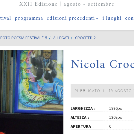
XXII Edizione | agosto - settembre
stival
programma
edizioni precedenti
i luoghi
con
FOTO POESIA FESTIVAL '15
ALLEGATI
CROCETTI-2
Nicola Croc
PUBBLICATO IL: 19 AGOSTO 
LARGHEZZA
1986px
ALTEZZA
1308px
APERTURA
0