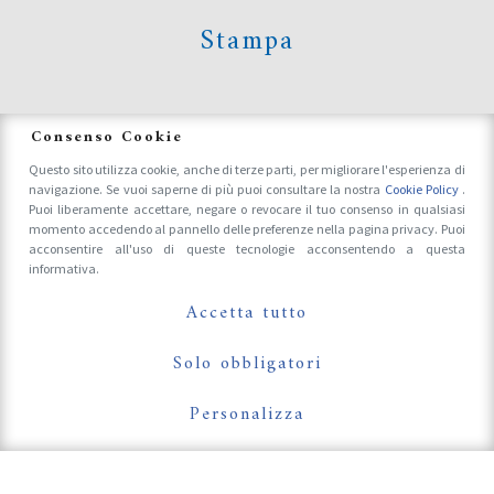
Stampa
News
Consenso Cookie
Questo sito utilizza cookie, anche di terze parti, per migliorare l'esperienza di
navigazione. Se vuoi saperne di più puoi consultare la nostra
Cookie Policy
.
Accrediti Stampa e Fotografi
Puoi liberamente accettare, negare o revocare il tuo consenso in qualsiasi
momento accedendo al pannello delle preferenze nella pagina privacy. Puoi
acconsentire all'uso di queste tecnologie acconsentendo a questa
informativa.
Follow Us On
Accetta tutto
Solo obbligatori
Personalizza