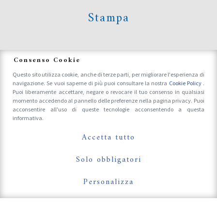
Stampa
News
Consenso Cookie
Questo sito utilizza cookie, anche di terze parti, per migliorare l'esperienza di
navigazione. Se vuoi saperne di più puoi consultare la nostra
Cookie Policy
.
Accrediti Stampa e Fotografi
Puoi liberamente accettare, negare o revocare il tuo consenso in qualsiasi
momento accedendo al pannello delle preferenze nella pagina privacy. Puoi
acconsentire all'uso di queste tecnologie acconsentendo a questa
informativa.
Follow Us On
Accetta tutto
Solo obbligatori
Personalizza