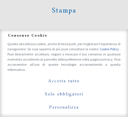
Stampa
News
Consenso Cookie
Questo sito utilizza cookie, anche di terze parti, per migliorare l'esperienza di
navigazione. Se vuoi saperne di più puoi consultare la nostra
Cookie Policy
.
Accrediti Stampa e Fotografi
Puoi liberamente accettare, negare o revocare il tuo consenso in qualsiasi
momento accedendo al pannello delle preferenze nella pagina privacy. Puoi
acconsentire all'uso di queste tecnologie acconsentendo a questa
informativa.
Follow Us On
Accetta tutto
Solo obbligatori
Personalizza