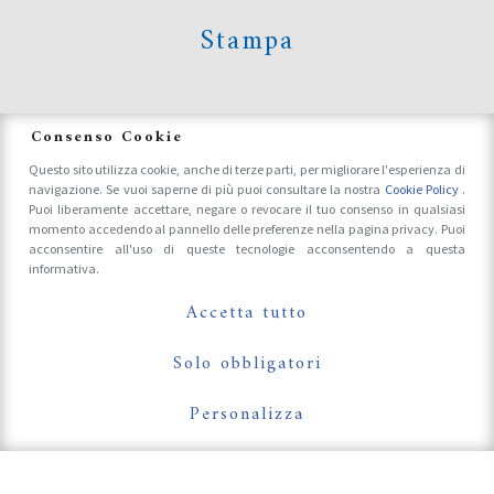
Stampa
News
Consenso Cookie
Questo sito utilizza cookie, anche di terze parti, per migliorare l'esperienza di
navigazione. Se vuoi saperne di più puoi consultare la nostra
Cookie Policy
.
Accrediti Stampa e Fotografi
Puoi liberamente accettare, negare o revocare il tuo consenso in qualsiasi
momento accedendo al pannello delle preferenze nella pagina privacy. Puoi
acconsentire all'uso di queste tecnologie acconsentendo a questa
informativa.
Follow Us On
Accetta tutto
Solo obbligatori
Personalizza