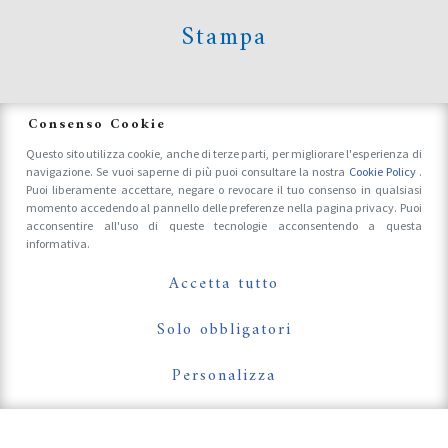
Stampa
News
Consenso Cookie
Questo sito utilizza cookie, anche di terze parti, per migliorare l'esperienza di
navigazione. Se vuoi saperne di più puoi consultare la nostra
Cookie Policy
.
Accrediti Stampa e Fotografi
Puoi liberamente accettare, negare o revocare il tuo consenso in qualsiasi
momento accedendo al pannello delle preferenze nella pagina privacy. Puoi
acconsentire all'uso di queste tecnologie acconsentendo a questa
informativa.
Follow Us On
Accetta tutto
Solo obbligatori
Personalizza