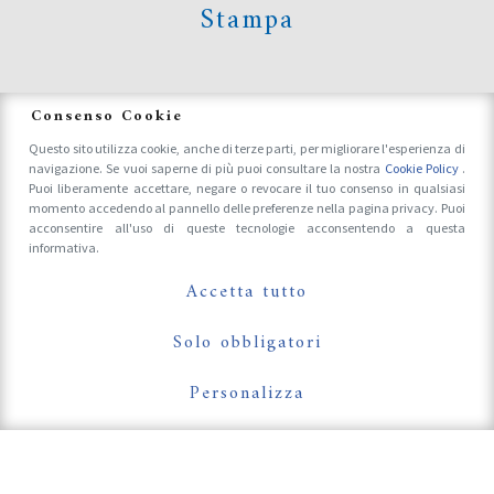
Stampa
News
Consenso Cookie
Questo sito utilizza cookie, anche di terze parti, per migliorare l'esperienza di
navigazione. Se vuoi saperne di più puoi consultare la nostra
Cookie Policy
.
Accrediti Stampa e Fotografi
Puoi liberamente accettare, negare o revocare il tuo consenso in qualsiasi
momento accedendo al pannello delle preferenze nella pagina privacy. Puoi
acconsentire all'uso di queste tecnologie acconsentendo a questa
informativa.
Follow Us On
Accetta tutto
Solo obbligatori
Personalizza