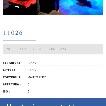
11026
PUBBLICATO IL: 23 SETTEMBRE 2024
LARGHEZZA
565px
ALTEZZA
377px
COPYRIGHT
MAURO TERZI
APERTURA
0
ISO
0