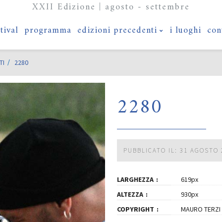
XXII Edizione | agosto - settembre
stival
programma
edizioni precedenti
i luoghi
con
TI
2280
2280
PUBBLICATO IL: 31 AGOSTO 
LARGHEZZA
619px
ALTEZZA
930px
COPYRIGHT
MAURO TERZI