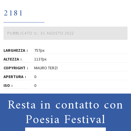
2181
PUBBLICATO IL: 31 AGOSTO 2022
LARGHEZZA
757px
ALTEZZA
1137px
COPYRIGHT
MAURO TERZI
APERTURA
0
ISO
0
Resta in contatto con
Poesia Festival