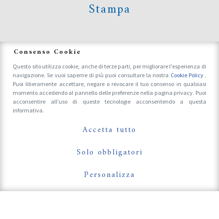
Stampa
News
Consenso Cookie
Questo sito utilizza cookie, anche di terze parti, per migliorare l'esperienza di
navigazione. Se vuoi saperne di più puoi consultare la nostra
Cookie Policy
.
Accrediti Stampa e Fotografi
Puoi liberamente accettare, negare o revocare il tuo consenso in qualsiasi
momento accedendo al pannello delle preferenze nella pagina privacy. Puoi
acconsentire all'uso di queste tecnologie acconsentendo a questa
informativa.
Follow Us On
Accetta tutto
Solo obbligatori
Personalizza