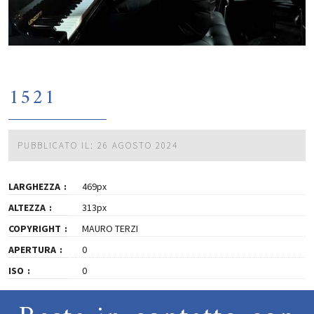
1521
PUBBLICATO IL: 26 AGOSTO 2024
LARGHEZZA
469px
ALTEZZA
313px
COPYRIGHT
MAURO TERZI
APERTURA
0
ISO
0