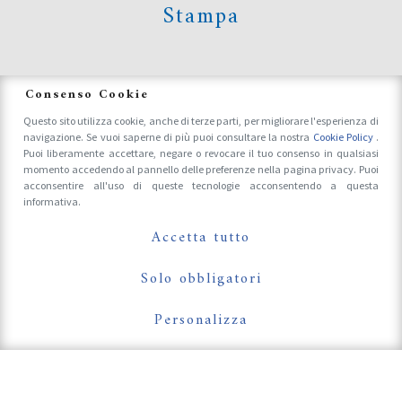
Stampa
News
Consenso Cookie
Questo sito utilizza cookie, anche di terze parti, per migliorare l'esperienza di
navigazione. Se vuoi saperne di più puoi consultare la nostra
Cookie Policy
.
Accrediti Stampa e Fotografi
Puoi liberamente accettare, negare o revocare il tuo consenso in qualsiasi
momento accedendo al pannello delle preferenze nella pagina privacy. Puoi
acconsentire all'uso di queste tecnologie acconsentendo a questa
informativa.
Follow Us On
Accetta tutto
Solo obbligatori
Personalizza