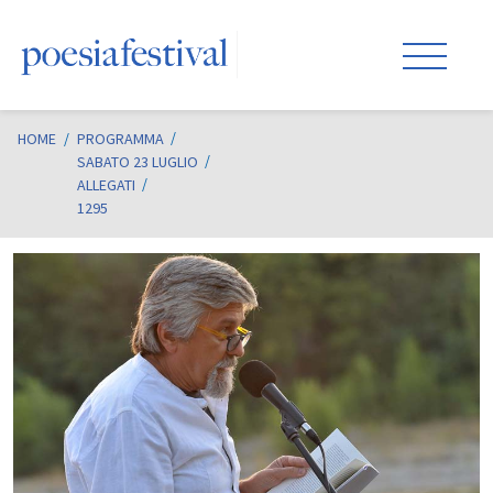
HOME
/
PROGRAMMA
SABATO 23 LUGLIO
ALLEGATI
1295