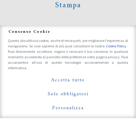
Stampa
News
Consenso Cookie
Questo sito utilizza cookie, anche di terze parti, per migliorare l'esperienza di
navigazione. Se vuoi saperne di più puoi consultare la nostra
Cookie Policy
.
Accrediti Stampa e Fotografi
Puoi liberamente accettare, negare o revocare il tuo consenso in qualsiasi
momento accedendo al pannello delle preferenze nella pagina privacy. Puoi
acconsentire all'uso di queste tecnologie acconsentendo a questa
informativa.
Follow Us On
Accetta tutto
Solo obbligatori
Personalizza