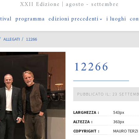
XXII Edizione | agosto - settembre
stival
programma
edizioni precedenti
i luoghi
con
ALLEGATI
12266
12266
PUBBLICATO IL: 23 SETTEM
LARGHEZZA
543px
ALTEZZA
363px
COPYRIGHT
MAURO TERZI