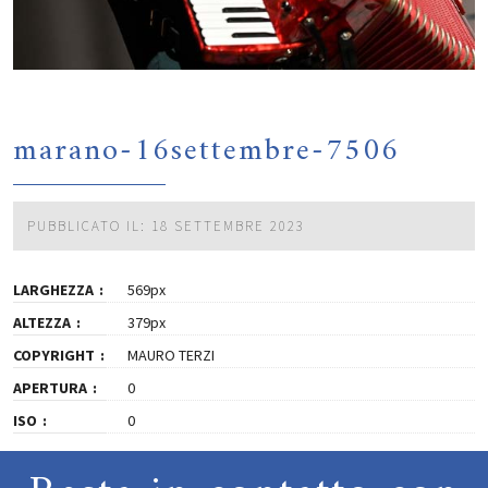
marano-16settembre-7506
PUBBLICATO IL: 18 SETTEMBRE 2023
LARGHEZZA
569px
ALTEZZA
379px
COPYRIGHT
MAURO TERZI
APERTURA
0
ISO
0