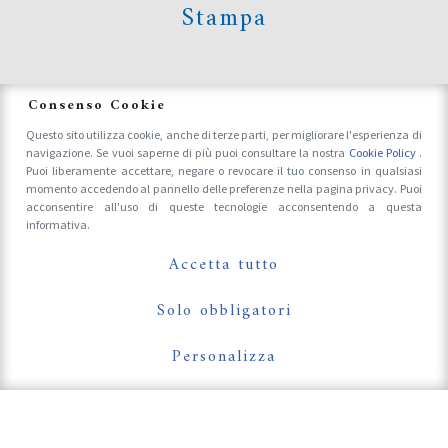
Stampa
News
Consenso Cookie
Questo sito utilizza cookie, anche di terze parti, per migliorare l'esperienza di
navigazione. Se vuoi saperne di più puoi consultare la nostra
Cookie Policy
.
Accrediti Stampa e Fotografi
Puoi liberamente accettare, negare o revocare il tuo consenso in qualsiasi
momento accedendo al pannello delle preferenze nella pagina privacy. Puoi
acconsentire all'uso di queste tecnologie acconsentendo a questa
informativa.
Follow Us On
Accetta tutto
Solo obbligatori
Personalizza