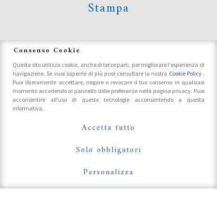
Stampa
News
Consenso Cookie
Questo sito utilizza cookie, anche di terze parti, per migliorare l'esperienza di
navigazione. Se vuoi saperne di più puoi consultare la nostra
Cookie Policy
.
Accrediti Stampa e Fotografi
Puoi liberamente accettare, negare o revocare il tuo consenso in qualsiasi
momento accedendo al pannello delle preferenze nella pagina privacy. Puoi
acconsentire all'uso di queste tecnologie acconsentendo a questa
informativa.
Follow Us On
Accetta tutto
Solo obbligatori
Personalizza