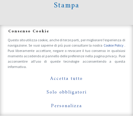
Stampa
News
Consenso Cookie
Questo sito utilizza cookie, anche di terze parti, per migliorare l'esperienza di
navigazione. Se vuoi saperne di più puoi consultare la nostra
Cookie Policy
.
Accrediti Stampa e Fotografi
Puoi liberamente accettare, negare o revocare il tuo consenso in qualsiasi
momento accedendo al pannello delle preferenze nella pagina privacy. Puoi
acconsentire all'uso di queste tecnologie acconsentendo a questa
informativa.
Follow Us On
Accetta tutto
Solo obbligatori
Personalizza