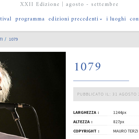
XXII Edizione | agosto - settembre
stival
programma
edizioni precedenti
i luoghi
con
TI
1079
1079
PUBBLICATO IL: 31 AGOSTO 
LARGHEZZA
1244px
ALTEZZA
827px
COPYRIGHT
MAURO TERZI