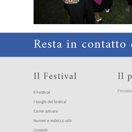
Resta in contatto 
Il Festival
Il
Prossim
Il Festival
I luoghi del festival
Come arrivare
Numeri e indirizzi utili
Contatti