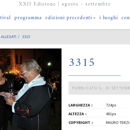
XXII Edizione | agosto - settembre
stival
programma
edizioni precedenti
i luoghi
con
ALLEGATI
3315
3315
PUBBLICATO IL: 30 SETTEM
LARGHEZZA
724px
ALTEZZA
481px
COPYRIGHT
MAURO TERZI