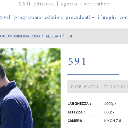
XXII Edizione | agosto - settembre
stival
programma
edizioni precedenti
i luoghi
con
SIA #SUIMURIDILAVACCHIO
ALLEGATI
591
591
PUBBLICATO IL: 13 GIUGNO 
LARGHEZZA
1000px
ALTEZZA
666px
CAMERA
NIKON Z 6