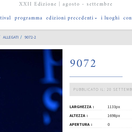
XXII Edizione | agosto - settembre
stival
programma
edizioni precedenti
i luoghi
con
ALLEGATI
9072-2
9072
PUBBLICATO IL: 20 SETTEM
LARGHEZZA
1133px
ALTEZZA
1698px
APERTURA
0