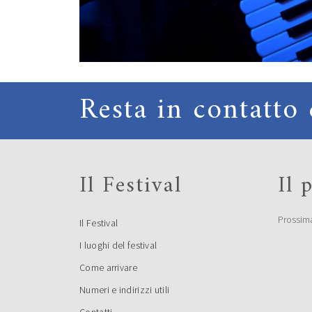
Resta in contatto 
Il Festival
Il
Prossim
Il Festival
I luoghi del festival
Come arrivare
Numeri e indirizzi utili