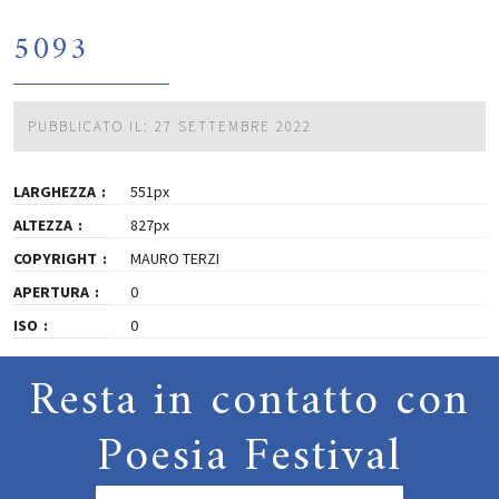
5093
PUBBLICATO IL: 27 SETTEMBRE 2022
LARGHEZZA
551px
ALTEZZA
827px
COPYRIGHT
MAURO TERZI
APERTURA
0
ISO
0
Resta in contatto con
Poesia Festival