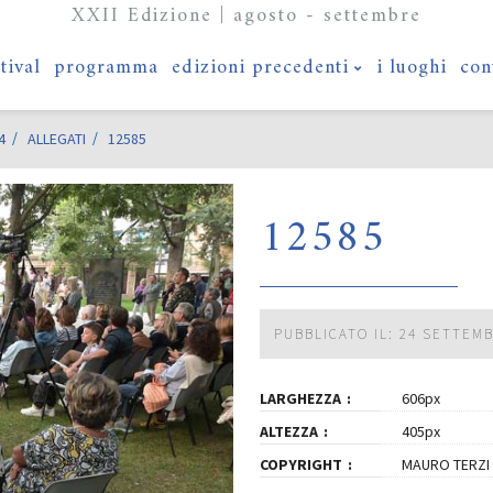
XXII Edizione | agosto - settembre
stival
programma
edizioni precedenti
i luoghi
con
4
ALLEGATI
12585
12585
PUBBLICATO IL: 24 SETTEM
LARGHEZZA
606px
ALTEZZA
405px
COPYRIGHT
MAURO TERZI