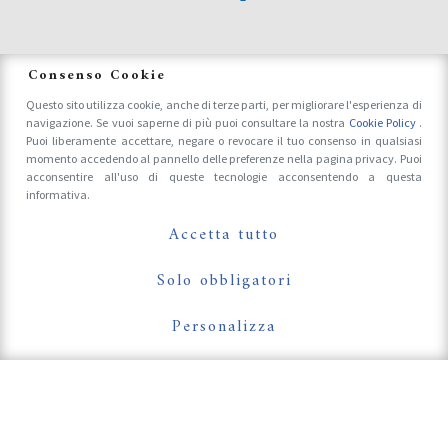
News
Consenso Cookie
Questo sito utilizza cookie, anche di terze parti, per migliorare l'esperienza di
navigazione. Se vuoi saperne di più puoi consultare la nostra
Cookie Policy
.
Accrediti Stampa e Fotografi
Puoi liberamente accettare, negare o revocare il tuo consenso in qualsiasi
momento accedendo al pannello delle preferenze nella pagina privacy. Puoi
acconsentire all'uso di queste tecnologie acconsentendo a questa
informativa.
Follow Us On
Accetta tutto
Solo obbligatori
Personalizza