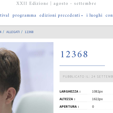
XXII Edizione | agosto - settembre
stival
programma
edizioni precedenti
i luoghi
con
4
ALLEGATI
12368
12368
PUBBLICATO IL: 24 SETTEM
LARGHEZZA
1082px
ALTEZZA
1622px
APERTURA
0