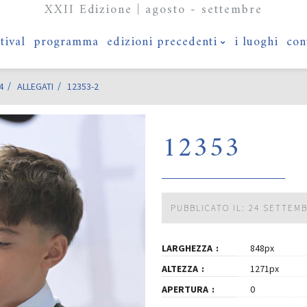
XXII Edizione | agosto - settembre
stival
programma
edizioni precedenti
i luoghi
con
4
ALLEGATI
12353-2
12353
PUBBLICATO IL: 24 SETTEM
LARGHEZZA
848px
ALTEZZA
1271px
APERTURA
0