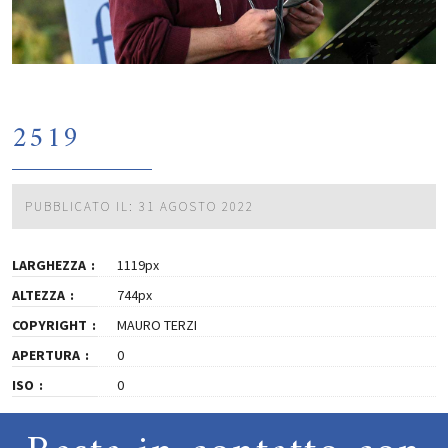
2519
PUBBLICATO IL: 31 AGOSTO 2022
LARGHEZZA
1119px
ALTEZZA
744px
COPYRIGHT
MAURO TERZI
APERTURA
0
ISO
0