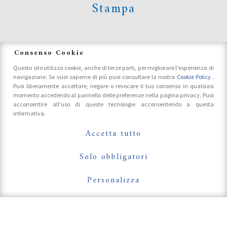
Stampa
News
Consenso Cookie
Questo sito utilizza cookie, anche di terze parti, per migliorare l'esperienza di
navigazione. Se vuoi saperne di più puoi consultare la nostra
Cookie Policy
.
Accrediti Stampa e Fotografi
Puoi liberamente accettare, negare o revocare il tuo consenso in qualsiasi
momento accedendo al pannello delle preferenze nella pagina privacy. Puoi
acconsentire all'uso di queste tecnologie acconsentendo a questa
informativa.
Follow Us On
Accetta tutto
Solo obbligatori
Personalizza