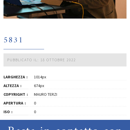
5831
PUBBLICATO IL: 18 OTTOBRE 2022
LARGHEZZA
1014px
ALTEZZA
674px
COPYRIGHT
MAURO TERZI
APERTURA
0
ISO
0