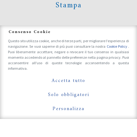
Stampa
News
Consenso Cookie
Questo sito utilizza cookie, anche di terze parti, per migliorare l'esperienza di
navigazione. Se vuoi saperne di più puoi consultare la nostra
Cookie Policy
.
Accrediti Stampa e Fotografi
Puoi liberamente accettare, negare o revocare il tuo consenso in qualsiasi
momento accedendo al pannello delle preferenze nella pagina privacy. Puoi
acconsentire all'uso di queste tecnologie acconsentendo a questa
informativa.
Follow Us On
Accetta tutto
Solo obbligatori
Personalizza