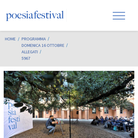
HOME
/
PROGRAMMA
DOMENICA 16 OTTOBRE
ALLEGATI
5967