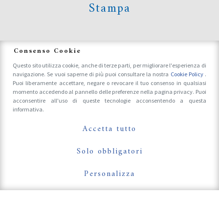
Stampa
News
Consenso Cookie
Questo sito utilizza cookie, anche di terze parti, per migliorare l'esperienza di
navigazione. Se vuoi saperne di più puoi consultare la nostra
Cookie Policy
.
Accrediti Stampa e Fotografi
Puoi liberamente accettare, negare o revocare il tuo consenso in qualsiasi
momento accedendo al pannello delle preferenze nella pagina privacy. Puoi
acconsentire all'uso di queste tecnologie acconsentendo a questa
informativa.
Follow Us On
Accetta tutto
Solo obbligatori
Personalizza