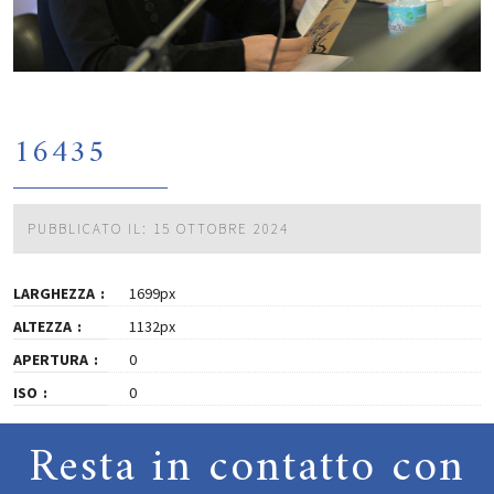
16435
PUBBLICATO IL: 15 OTTOBRE 2024
LARGHEZZA
1699px
ALTEZZA
1132px
APERTURA
0
ISO
0
Resta in contatto con