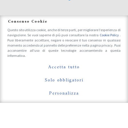
News
Consenso Cookie
Questo sito utilizza cookie, anche di terze parti, per migliorare l'esperienza di
navigazione. Se vuoi saperne di più puoi consultare la nostra
Cookie Policy
.
Accrediti Stampa e Fotografi
Puoi liberamente accettare, negare o revocare il tuo consenso in qualsiasi
momento accedendo al pannello delle preferenze nella pagina privacy. Puoi
acconsentire all'uso di queste tecnologie acconsentendo a questa
informativa.
Follow Us On
Accetta tutto
Solo obbligatori
Personalizza