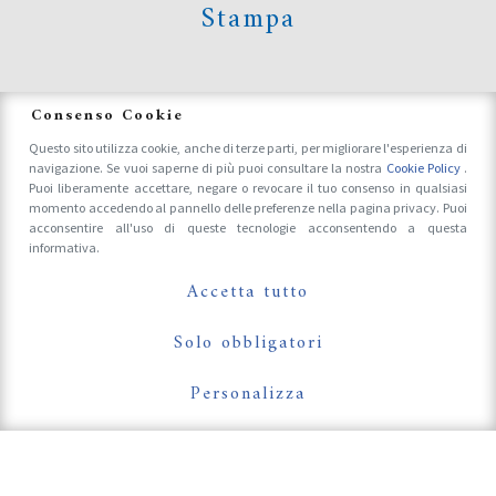
Stampa
News
Consenso Cookie
Questo sito utilizza cookie, anche di terze parti, per migliorare l'esperienza di
navigazione. Se vuoi saperne di più puoi consultare la nostra
Cookie Policy
.
Accrediti Stampa e Fotografi
Puoi liberamente accettare, negare o revocare il tuo consenso in qualsiasi
momento accedendo al pannello delle preferenze nella pagina privacy. Puoi
acconsentire all'uso di queste tecnologie acconsentendo a questa
informativa.
Follow Us On
Accetta tutto
Solo obbligatori
Personalizza