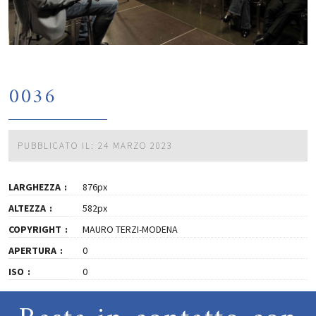
0036
PUBBLICATO IL: 24 MARZO 2023
LARGHEZZA
876px
ALTEZZA
582px
COPYRIGHT
MAURO TERZI-MODENA
APERTURA
0
ISO
0