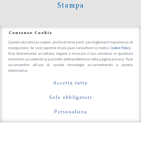
Stampa
News
Consenso Cookie
Questo sito utilizza cookie, anche di terze parti, per migliorare l'esperienza di
navigazione. Se vuoi saperne di più puoi consultare la nostra
Cookie Policy
.
Accrediti Stampa e Fotografi
Puoi liberamente accettare, negare o revocare il tuo consenso in qualsiasi
momento accedendo al pannello delle preferenze nella pagina privacy. Puoi
acconsentire all'uso di queste tecnologie acconsentendo a questa
informativa.
Follow Us On
Accetta tutto
Solo obbligatori
Personalizza