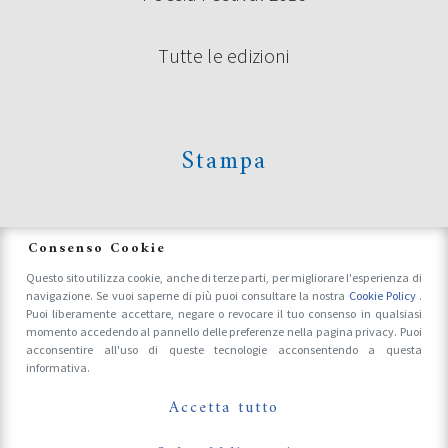
Tutte le edizioni
Stampa
News
Consenso Cookie
Questo sito utilizza cookie, anche di terze parti, per migliorare l'esperienza di
navigazione. Se vuoi saperne di più puoi consultare la nostra
Cookie Policy
.
Accrediti Stampa e Fotografi
Puoi liberamente accettare, negare o revocare il tuo consenso in qualsiasi
momento accedendo al pannello delle preferenze nella pagina privacy. Puoi
acconsentire all'uso di queste tecnologie acconsentendo a questa
informativa.
Follow Us On
Accetta tutto