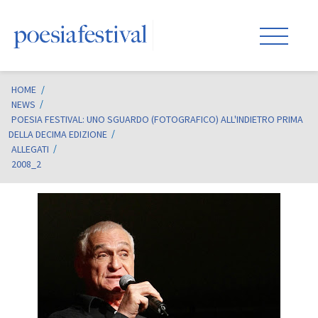
HOME
/
NEWS
POESIA FESTIVAL: UNO SGUARDO (FOTOGRAFICO) ALL'INDIETRO PRIMA
DELLA DECIMA EDIZIONE
ALLEGATI
2008_2