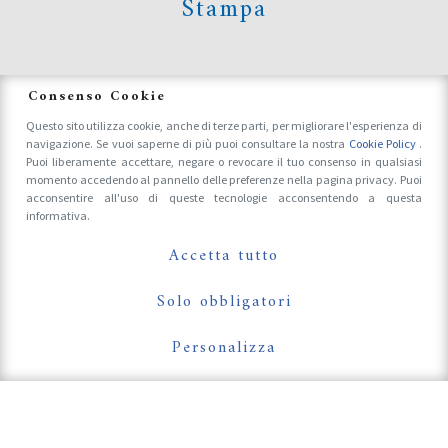
Stampa
News
Consenso Cookie
Questo sito utilizza cookie, anche di terze parti, per migliorare l'esperienza di
navigazione. Se vuoi saperne di più puoi consultare la nostra
Cookie Policy
.
Accrediti Stampa e Fotografi
Puoi liberamente accettare, negare o revocare il tuo consenso in qualsiasi
momento accedendo al pannello delle preferenze nella pagina privacy. Puoi
acconsentire all'uso di queste tecnologie acconsentendo a questa
informativa.
Follow Us On
Accetta tutto
Solo obbligatori
Personalizza