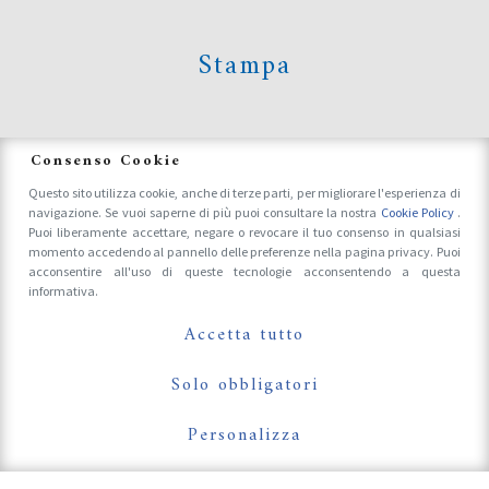
Stampa
News
Consenso Cookie
Questo sito utilizza cookie, anche di terze parti, per migliorare l'esperienza di
navigazione. Se vuoi saperne di più puoi consultare la nostra
Cookie Policy
.
Accrediti Stampa e Fotografi
Puoi liberamente accettare, negare o revocare il tuo consenso in qualsiasi
momento accedendo al pannello delle preferenze nella pagina privacy. Puoi
acconsentire all'uso di queste tecnologie acconsentendo a questa
informativa.
Follow Us On
Accetta tutto
Solo obbligatori
Personalizza