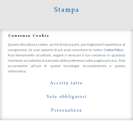
Stampa
News
Consenso Cookie
Questo sito utilizza cookie, anche di terze parti, per migliorare l'esperienza di
navigazione. Se vuoi saperne di più puoi consultare la nostra
Cookie Policy
.
Accrediti Stampa e Fotografi
Puoi liberamente accettare, negare o revocare il tuo consenso in qualsiasi
momento accedendo al pannello delle preferenze nella pagina privacy. Puoi
acconsentire all'uso di queste tecnologie acconsentendo a questa
informativa.
Follow Us On
Accetta tutto
Solo obbligatori
Personalizza