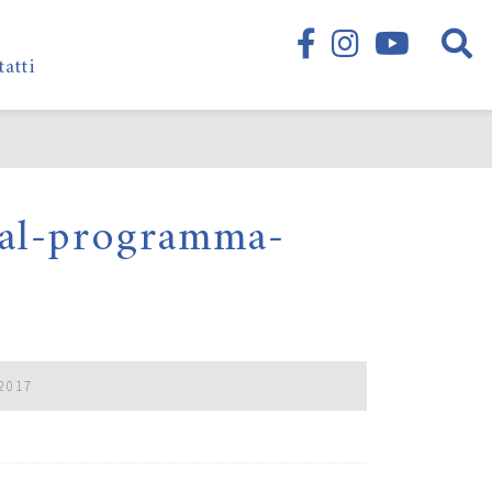
tatti
val-programma-
2017