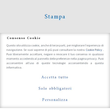
Stampa
News
Consenso Cookie
Questo sito utilizza cookie, anche di terze parti, per migliorare l'esperienza di
navigazione. Se vuoi saperne di più puoi consultare la nostra
Cookie Policy
.
Accrediti Stampa e Fotografi
Puoi liberamente accettare, negare o revocare il tuo consenso in qualsiasi
momento accedendo al pannello delle preferenze nella pagina privacy. Puoi
acconsentire all'uso di queste tecnologie acconsentendo a questa
informativa.
Follow Us On
Accetta tutto
Solo obbligatori
Personalizza