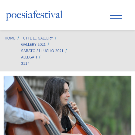
HOME
/
TUTTE LE GALLERY
GALLERY 2021
SABATO 31 LUGLIO 2021
ALLEGATI
2114