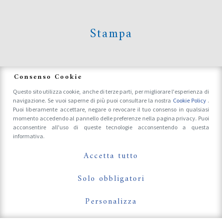
Stampa
News
Consenso Cookie
Questo sito utilizza cookie, anche di terze parti, per migliorare l'esperienza di
navigazione. Se vuoi saperne di più puoi consultare la nostra
Cookie Policy
.
Accrediti Stampa e Fotografi
Puoi liberamente accettare, negare o revocare il tuo consenso in qualsiasi
momento accedendo al pannello delle preferenze nella pagina privacy. Puoi
acconsentire all'uso di queste tecnologie acconsentendo a questa
informativa.
Follow Us On
Accetta tutto
Solo obbligatori
Personalizza