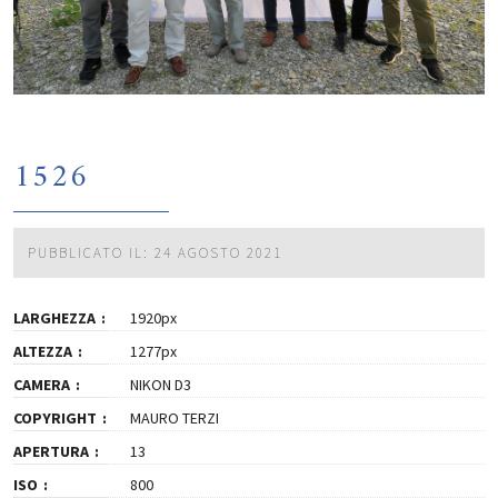
1526
PUBBLICATO IL: 24 AGOSTO 2021
LARGHEZZA
1920px
ALTEZZA
1277px
CAMERA
NIKON D3
COPYRIGHT
MAURO TERZI
APERTURA
13
ISO
800