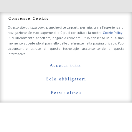
News
Consenso Cookie
Questo sito utilizza cookie, anche di terze parti, per migliorare l'esperienza di
navigazione. Se vuoi saperne di più puoi consultare la nostra
Cookie Policy
.
Accrediti Stampa e Fotografi
Puoi liberamente accettare, negare o revocare il tuo consenso in qualsiasi
momento accedendo al pannello delle preferenze nella pagina privacy. Puoi
acconsentire all'uso di queste tecnologie acconsentendo a questa
informativa.
Follow Us On
Accetta tutto
Solo obbligatori
Personalizza