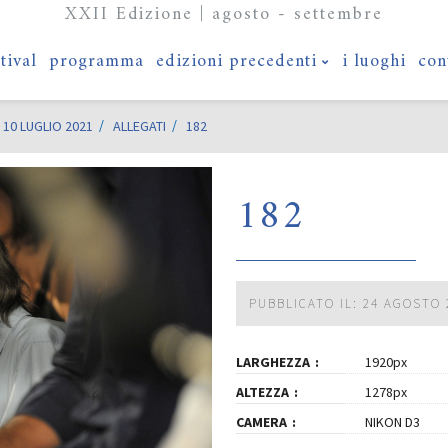
XXII Edizione | agosto - settembre
stival
programma
edizioni precedenti
i luoghi
con
10 LUGLIO 2021
ALLEGATI
182
182
PUBBLICATO IL: 24 AGOSTO 
LARGHEZZA
1920px
ALTEZZA
1278px
CAMERA
NIKON D3