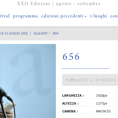
XXII Edizione | agosto - settembre
stival
programma
edizioni precedenti
i luoghi
con
A 11 LUGLIO 2021
ALLEGATI
656
656
PUBBLICATO IL: 24 AGOSTO 
LARGHEZZA
1920px
ALTEZZA
1277px
CAMERA
NIKON D3