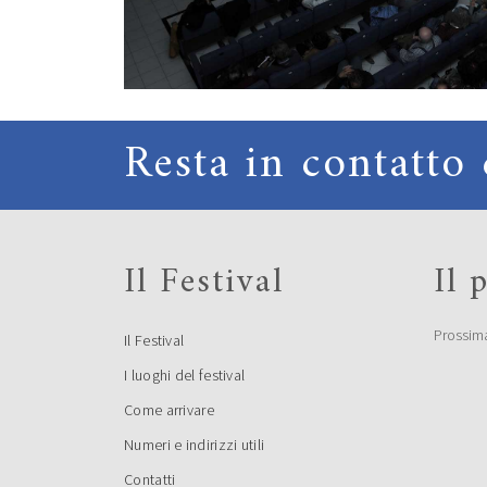
Resta in contatto 
Il Festival
Il
Prossim
Il Festival
I luoghi del festival
Come arrivare
Numeri e indirizzi utili
Contatti