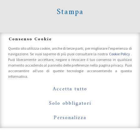
Stampa
News
Consenso Cookie
Questo sito utilizza cookie, anche di terze parti, per migliorare l'esperienza di
navigazione. Se vuoi saperne di più puoi consultare la nostra
Cookie Policy
.
Accrediti Stampa e Fotografi
Puoi liberamente accettare, negare o revocare il tuo consenso in qualsiasi
momento accedendo al pannello delle preferenze nella pagina privacy. Puoi
acconsentire all'uso di queste tecnologie acconsentendo a questa
informativa.
Follow Us On
Accetta tutto
Solo obbligatori
Personalizza