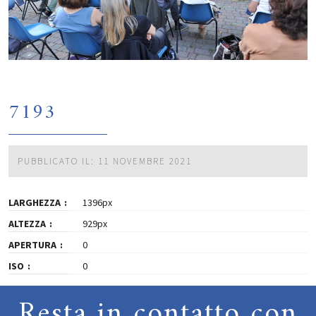
7193
PUBBLICATO IL: 11 NOVEMBRE 2021
LARGHEZZA
1396px
ALTEZZA
929px
APERTURA
0
ISO
0
Resta in contatto con