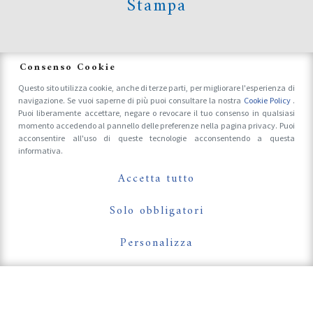
Stampa
News
Consenso Cookie
Questo sito utilizza cookie, anche di terze parti, per migliorare l'esperienza di
navigazione. Se vuoi saperne di più puoi consultare la nostra
Cookie Policy
.
Accrediti Stampa e Fotografi
Puoi liberamente accettare, negare o revocare il tuo consenso in qualsiasi
momento accedendo al pannello delle preferenze nella pagina privacy. Puoi
acconsentire all'uso di queste tecnologie acconsentendo a questa
informativa.
Follow Us On
Accetta tutto
Solo obbligatori
Personalizza